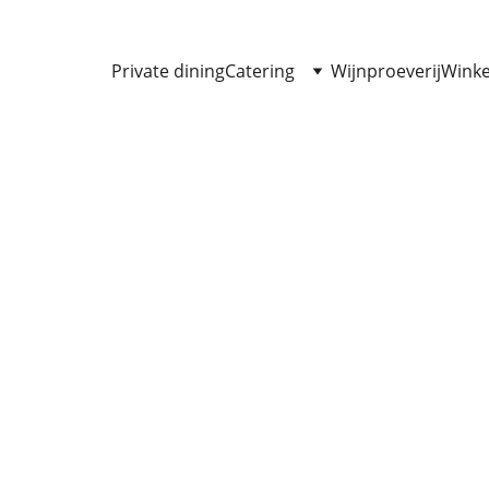
Private dining
Catering
Wijnproeverij
Winke