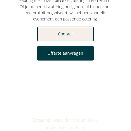
ervaring met onze Italiaanse catering in Rotterdam. 
Of je nu bedrijfscatering nodig hebt of binnenkort 
een bruiloft organiseert, wij hebben voor elk 
evenement een passende catering.
Contact
Offerte aanvragen
Ervaar op locatie de verse en lokale 
ingrediënten uit Italië