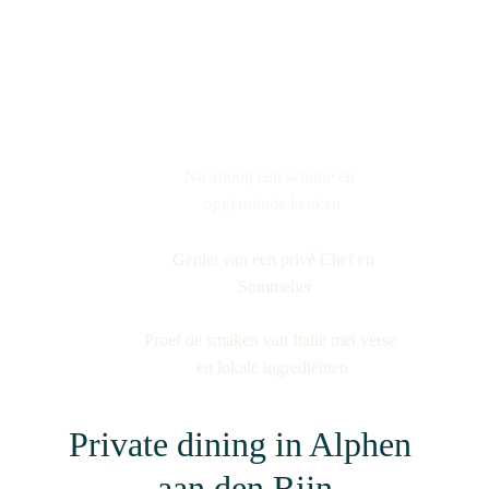
Na afloop een schone en 
opgeruimde keuken
Geniet van een privé Chef en 
Sommelier
Proef de smaken van Italië met verse 
en lokale ingrediënten
Private dining in Alphen 
aan den Rijn